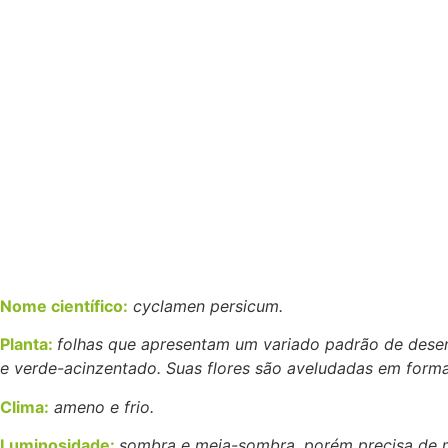
Nome científico:
cyclamen persicum.
Planta:
folhas que apresentam um variado padrão de dese
e verde-acinzentado. Suas flores são aveludadas em forma
Clima:
ameno e frio.
Luminosidade:
sombra e meia-sombra, porém precisa de mu