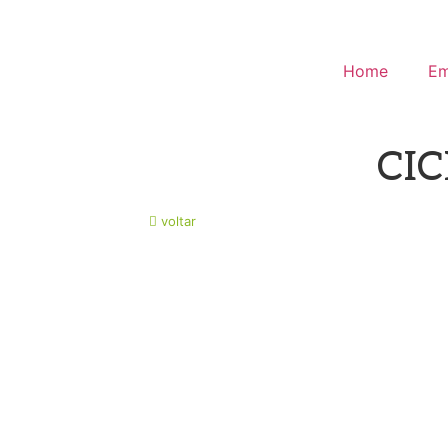
Ir
para
o
Home
Em
conteúdo
CI
voltar