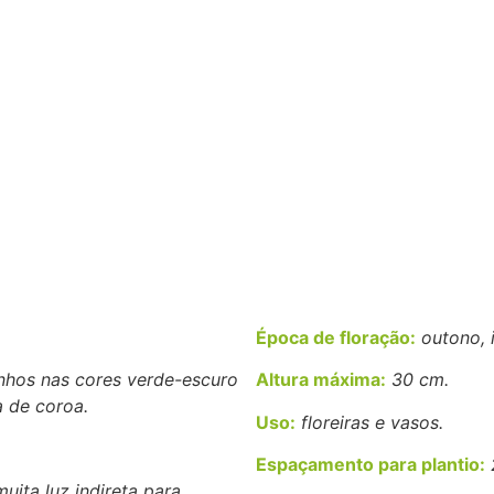
Época de floração:
outono, 
nhos nas cores verde-escuro
Altura máxima:
30 cm.
 de coroa.
Uso:
floreiras e vasos.
Espaçamento para plantio:
2
ita luz indireta para