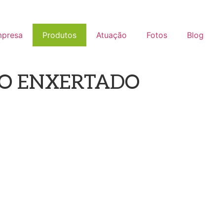
presa
Produtos
Atuação
Fotos
Blog
O ENXERTADO