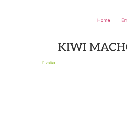
Ir
para
o
Home
Em
conteúdo
KIWI MACH
voltar