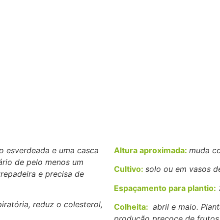
ção esverdeada e uma casca
Altura aproximada:
muda co
ário de pelo menos um
Cultivo:
solo ou em vasos de
trepadeira e precisa de
Espaçamento para plantio:
3
ratória, reduz o colesterol,
Colheita:
abril e maio. Plan
produção precoce de frutos.