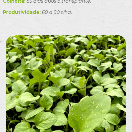
Colheita:
85 dias após o transplante.
Produtividade:
60 a 90 t/ha.