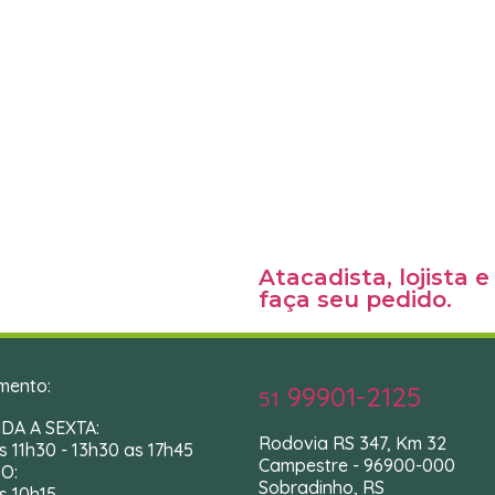
Atacadista, lojista 
faça seu pedido.
mento:
99901-2125
51
DA A SEXTA:
Rodovia RS 347, Km 32
s 11h30 - 13h30 as 17h45
Campestre - 96900-000
O:
Sobradinho, RS
s 10h15